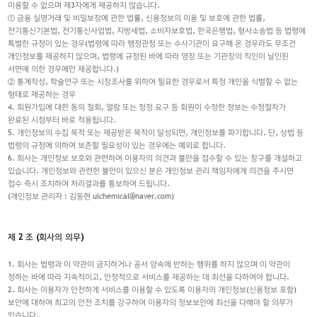
이용할 수 없으며 제3자에게 제공하지 않습니다.
① 금융 실명거래 및 비밀보장에 관한 법률, 신용정보의 이용 및 보호에 관한 법률,
전기통신기본법, 전기통신사업법, 지방세법, 소비자보호법, 한국은행법, 형사소송법 등 법령에
특별한 규정이 있는 경우(법령에 따라 행정관청 또는 수사기관이 요구해 온 경우라도 무조건
개인정보를 제공하지 않으며, 법령에 규정된 바에 따라 영장 또는 기관장의 직인이 날인된
서면에 의한 경우에만 제공합니다.)
② 통계작성, 학술연구 또는 시장조사를 위하여 필요한 경우로서 특정 개인을 식별할 수 없는
형태로 제공하는 경우
4. 회원가입에 대한 동의 철회, 열람 또는 정정 요구 등 회원이 수정한 정보는 수정절차가
완료된 시점부터 바로 적용됩니다.
5. 개인정보의 수집 목적 또는 제공받은 목적이 달성되면, 개인정보를 파기합니다. 단, 상법 등
법령의 규정에 의하여 보존할 필요성이 있는 경우에는 예외로 합니다.
6. 회사는 개인정보 보호와 관련하여 이용자의 의견과 불만을 접수할 수 있는 창구를 개설하고
있습니다. 개인정보와 관련한 불만이 있으신 분은 개인정보 관리 책임자에게 의견을 주시면
접수 즉시 조치하여 처리결과를 통보하여 드립니다.
(개인정보 관리자 : 김동현 ulchemical@naver.com)
제 2 조 (회사의 의무)
1. 회사는 법령과 이 약관이 금지하거나 공서 양속에 반하는 행위를 하지 않으며 이 약관이
정하는 바에 따라 지속적이고, 안정적으로 서비스를 제공하는 데 최선을 다하여야 합니다.
2. 회사는 이용자가 안전하게 서비스를 이용할 수 있도록 이용자의 개인정보(신용정보 포함)
보안에 대하여 최고의 안전 조치를 강구하여 이용자의 정보보안에 최선을 다해야 할 의무가
있습니다.