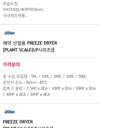
투습도컵
WATER법/Φ70*H53mm
국내제조제품
열전도율이 뛰어나고 내마모성이 우수한 알루미늄 소재
적용
플라스틱/필름/코팅직물/직물의 투습도 측정에 사용되
는 제품
제약 산업용 FREEZE DRYER
[PLANT SCALE(LP시리즈)]
가격문의
총 수집 포집량 : 50L / 100L / 200L / 300L / 500L
콘덴서 온도 : Below -85℃
압축기 용량 : 7.5HP x 2EA / 10HP x 2EA / 30HP x 2EA
/ 40HP x 2EA / 30HP x 4EA
FREEZE DRYER