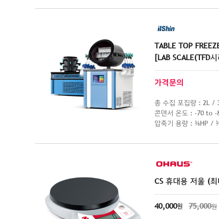
TABLE TOP FREEZ
[LAB SCALE(TFD
가격문의
총 수집 포집량 : 2L / 
콘덴서 온도 : -70 to -8
압축기 용량 : ⅜HP / 
CS 휴대용 저울 (최대
40,000
75,000
원
원