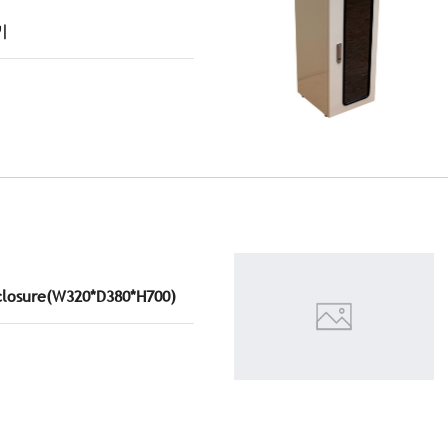
기
closure(W320*D380*H700)