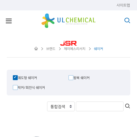
사이트맵
브랜드
제이에스리서치
쉐이커
궤도형 쉐이커
왕복 쉐이커
락커/회전식 쉐이커