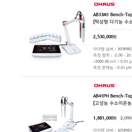
AB33M1 Bench-Top
[탁상형 다기능 수
2,530,000
원
아이템 넘버 : 3058982
측정 범위 : -2.00 - 20.00 pH / -5 - 110 °C 
+2000.00 mV / 0.01 
측정 분해능 : 0.01 pH / 
정확성 : ± 0.01 pH / ± 
AB41PH Bench-Top
[고성능 수소이온농
1,881,000
2,090
원
아이템 넘버 : 3058983