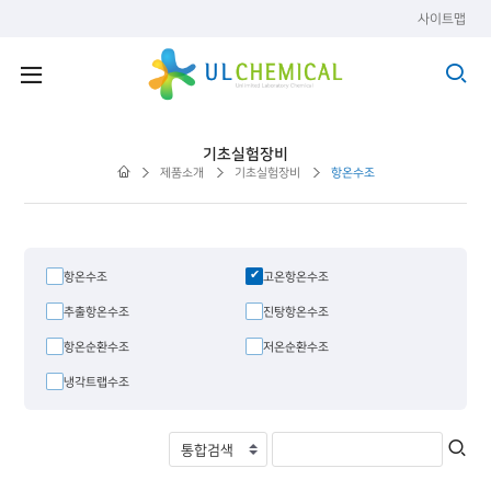
사이트맵
기초실험장비
제품소개
기초실험장비
항온수조
항온수조
고온항온수조
추출항온수조
진탕항온수조
항온순환수조
저온순환수조
냉각트랩수조