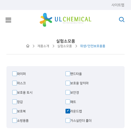
사이트맵
실험소모품
제품소개
실험소모품
위생/안전보호용품
와이퍼
핸드타올
마스크
보호용 앞치마
보호용 토시
보안경
장갑
매트
보호복
라운드캡
소방용품
가스실린더 홀더